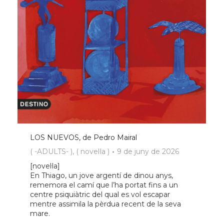
LOS NUEVOS, de Pedro Mairal
( -ADULTS- )
,
( novel·la )
9 de juny de 2026
[novel·la]
En Thiago, un jove argentí de dinou anys,
rememora el camí que l’ha portat fins a un
centre psiquiàtric del qual es vol escapar
mentre assimila la pèrdua recent de la seva
mare.