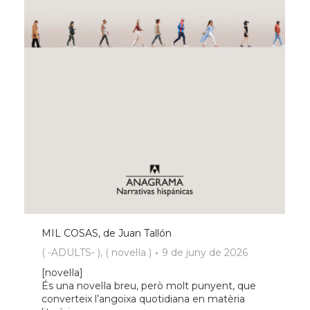
MIL COSAS, de Juan Tallón
( -ADULTS- )
,
( novel·la )
9 de juny de 2026
[novel·la]
És una novel·la breu, però molt punyent, que
converteix l’angoixa quotidiana en matèria