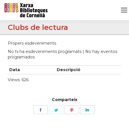
Clubs de lectura
Propers esdeveniments
No hi ha esdeveniments programats | No hay eventos
programados
Data
Descripció
Views: 626
Comparteix
Share
Share
Share
Share
on
on
on
on
Facebook
Twitter
Pinterest
LinkedIn