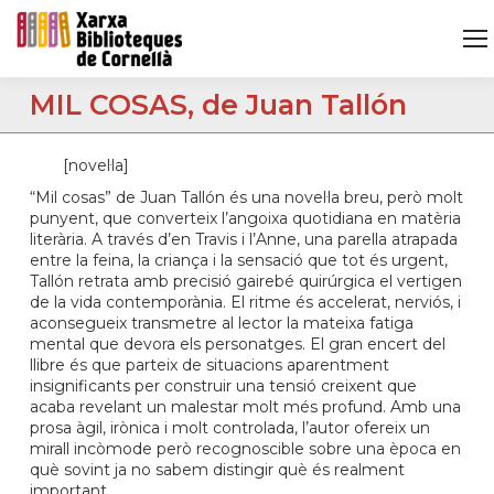
MIL COSAS, de Juan Tallón
[novel·la]
“Mil cosas” de Juan Tallón és una novel·la breu, però molt
punyent, que converteix l’angoixa quotidiana en matèria
literària. A través d’en Travis i l’Anne, una parella atrapada
entre la feina, la criança i la sensació que tot és urgent,
Tallón retrata amb precisió gairebé quirúrgica el vertigen
de la vida contemporània. El ritme és accelerat, nerviós, i
aconsegueix transmetre al lector la mateixa fatiga
mental que devora els personatges. El gran encert del
llibre és que parteix de situacions aparentment
insignificants per construir una tensió creixent que
acaba revelant un malestar molt més profund. Amb una
prosa àgil, irònica i molt controlada, l’autor ofereix un
mirall incòmode però recognoscible sobre una època en
què sovint ja no sabem distingir què és realment
important.