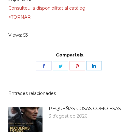
Consulteu la disponibilitat al catàleg
<TORNAR
Views: 53
Comparteix
Share
Share
Share
Share
on
on
on
on
Facebook
Twitter
Pinterest
LinkedIn
Entrades relacionades
PEQUEÑAS COSAS COMO ESAS
3 d'agost de 2026