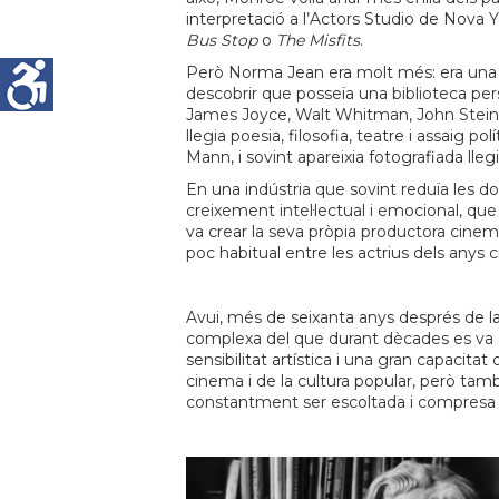
interpretació a l’Actors Studio de Nova Y
Bus Stop
o
The Misfits
.
Però Norma Jean era molt més: era una a
descobrir que posseïa una biblioteca per
James Joyce, Walt Whitman, John Stei
llegia poesia, filosofia, teatre i assaig
Mann, i sovint apareixia fotografiada ll
En una indústria que sovint reduïa les do
creixement intel·lectual i emocional, qu
va crear la seva pròpia productora cinema
poc habitual entre les actrius dels anys 
Avui, més de seixanta anys després de 
complexa del que durant dècades es va ex
sensibilitat artística i una gran capacitat
cinema i de la cultura popular, però tam
constantment ser escoltada i compresa 