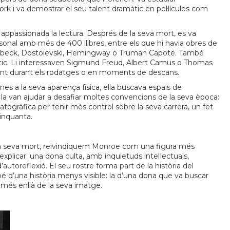
ork i va demostrar el seu talent dramàtic en pel·lícules com
ppassionada la lectura. Després de la seva mort, es va
sonal amb més de 400 llibres, entre els que hi havia obres de
nbeck, Dostoievski, Hemingway o Truman Capote. També
 polític. Li interessaven Sigmund Freud, Albert Camus o Thomas
egint durant els rodatges o en moments de descans.
nes a la seva aparença física, ella buscava espais de
e la van ajudar a desafiar moltes convencions de la seva època:
togràfica per tenir més control sobre la seva carrera, un fet
cinquanta.
la seva mort, reivindiquem Monroe com una figura més
plicar: una dona culta, amb inquietuds intel·lectuals,
 d’autoreflexió. El seu rostre forma part de la història del
bé d’una història menys visible: la d’una dona que va buscar
més enllà de la seva imatge.