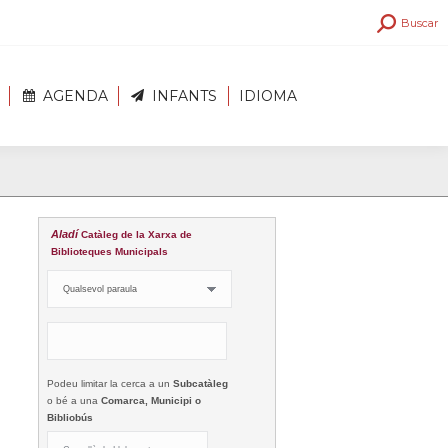
Search:
Buscar
AGENDA
INFANTS
IDIOMA
Aladí
Catàleg de la Xarxa de
Biblioteques Municipals
Podeu limitar la cerca a un
Subcatàleg
o bé a una
Comarca, Municipi o
Bibliobús