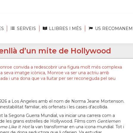
ES
SERVEIS
LLIBRES I MÉS
US RECOMANEM
enllà d’un mite de Hollywood
Monroe convida a redescobrir una figura molt més complexa
la seva imatge icònica, Monroe va ser una actriu amb
nada i una dona que va lluitar per ser reconeguda pel seu
e 1926 a Los Angeles amb el nom de Norma Jeane Mortenson.
estabilitat familiar, els orfenats i les cases d’acollida.
nt la Segona Guerra Mundial, va iniciar una carrera com a
a de les grans estrelles de Hollywood. Films com
Gentlemen
me Like It Hot
la van transformar en una icona mundial. Tot i
apers de dona seductora que li oferien. Va estudiar