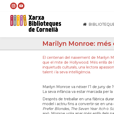
Instagram
YouTube
page
page
opens
opens
BIBLIOTEQU
in
in
new
new
Marilyn Monroe: més 
window
window
El centenari del naixement de Marilyn 
que el mite de Hollywood. Més enllà de 
inquietuds culturals, una lectora apassio
talent i la seva intel·ligència.
Marilyn Monroe va néixer l’1 de juny d
La seva infància va estar marcada per la in
Després de treballar en una fàbrica dura
model i actriu fins a convertir-se en un
Prefer Blondes
,
The Seven Year Itch
o
So
això, Monroe volia anar més enllà dels p