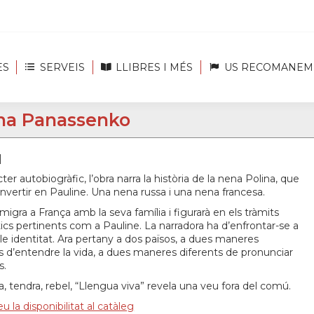
ES
SERVEIS
LLIBRES I MÉS
US RECOMANEM
na Panassenko
]
ter autobiogràfic, l’obra narra la història de la nena Polina, que
nvertir en Pauline. Una nena russa i una nena francesa.
migra a França amb la seva família i figurarà en els tràmits
ics pertinents com a Pauline. La narradora ha d’enfrontar-se a
e identitat. Ara pertany a dos països, a dues maneres
s d’entendre la vida, a dues maneres diferents de pronunciar
s.
a, tendra, rebel, “Llengua viva” revela una veu fora del comú.
u la disponibilitat al catàleg