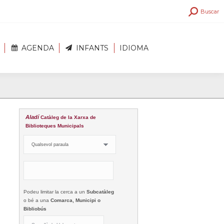
Search:
Buscar
AGENDA
INFANTS
IDIOMA
Aladí
Catàleg de la Xarxa de
Biblioteques Municipals
Podeu limitar la cerca a un
Subcatàleg
o bé a una
Comarca, Municipi o
Bibliobús