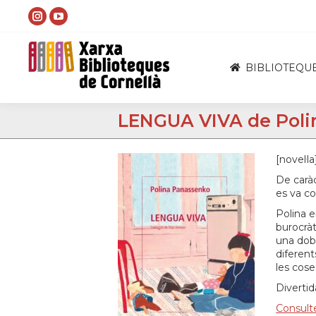
Instagram
YouTube
page
page
opens
opens
BIBLIOTEQU
in
in
new
new
LENGUA VIVA de Poli
window
window
[novel·la
De caràc
es va co
Polina e
burocràt
una dobl
diferent
les cose
Divertid
Consulte