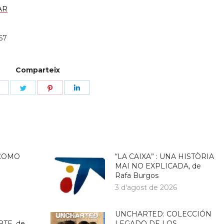
AR
167
Comparteix
Share
Share
Share
Share
on
on
on
on
Facebook
Twitter
Pinterest
LinkedIn
COMO
“LA CAIXA” : UNA HISTÒRIA
MAI NO EXPLICADA, de
Rafa Burgos
3 d'agost de 2026
UNCHARTED: COLECCIÓN
BTE, de
LEGADO DE LOS