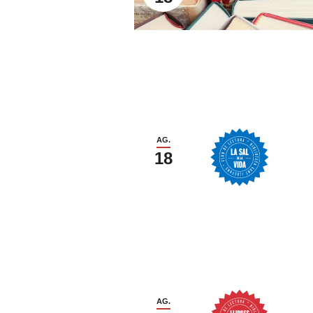
AG.
18
AG.