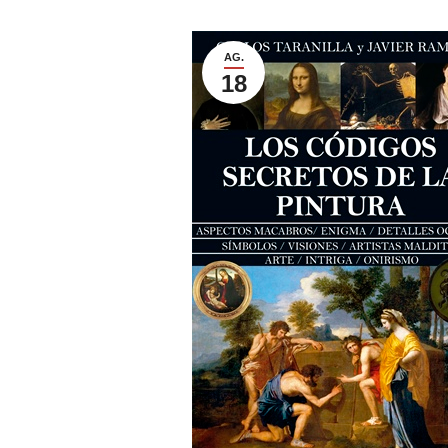
AG.
18