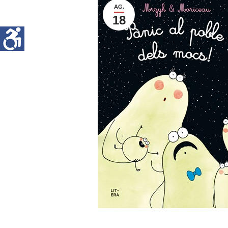
AG.
18