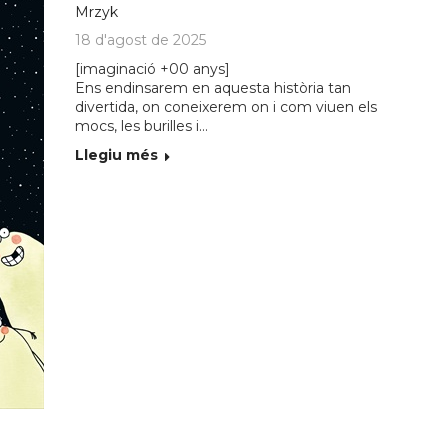
Mrzyk
18 d'agost de 2025
[imaginació +00 anys]
Ens endinsarem en aquesta història tan
divertida, on coneixerem on i com viuen els
mocs, les burilles i…
Llegiu més