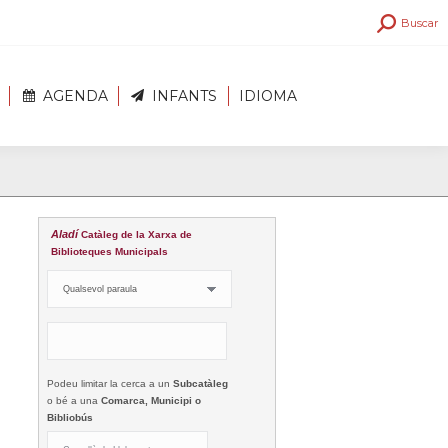
Search:
Buscar
AGENDA
INFANTS
IDIOMA
Aladí
Catàleg de la Xarxa de
Biblioteques Municipals
Podeu limitar la cerca a un
Subcatàleg
o bé a una
Comarca, Municipi o
Bibliobús