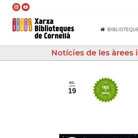
Instagram
YouTube
page
page
opens
opens
BIBLIOTEQU
in
in
new
new
Notícies de les àrees 
window
window
AG.
19