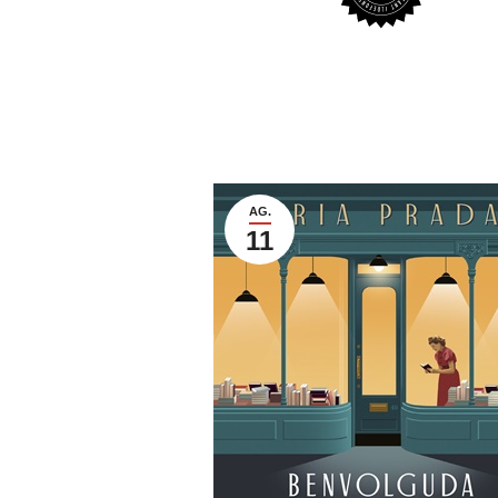
AG.
11