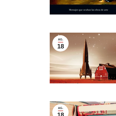
AG.
18
AG.
18