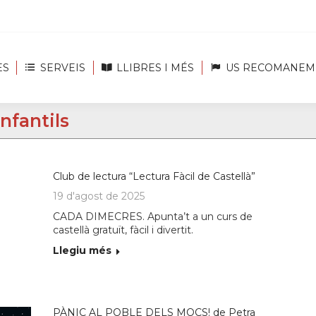
ES
SERVEIS
LLIBRES I MÉS
US RECOMANEM
infantils
Club de lectura “Lectura Fàcil de Castellà”
19 d'agost de 2025
CADA DIMECRES. Apunta’t a un curs de
castellà gratuït, fàcil i divertit.
Llegiu més
PÀNIC AL POBLE DELS MOCS! de Petra