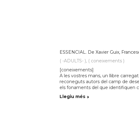
ESSENCIAL. De Xavier Guix, Francesc 
( -ADULTS- )
,
( coneixements )
[coneixements]
A les vostres mans, un llibre carrega
reconeguts autors del camp de dese
els fonaments del que identifiquen c
Llegiu més