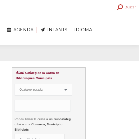
Search:
Buscar
AGENDA
INFANTS
IDIOMA
Aladí
Catàleg de la Xarxa de
Biblioteques Municipals
Podeu limitar la cerca a un
Subcatàleg
o bé a una
Comarca, Municipi o
Bibliobús