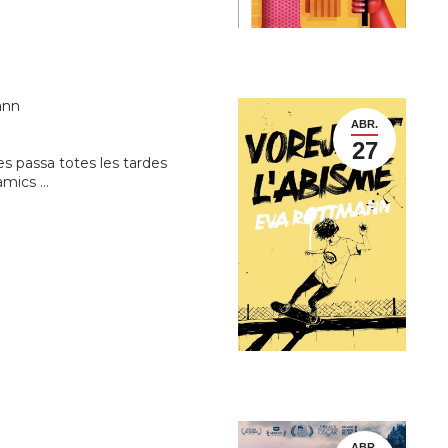
ann
ABR.
27
i es passa totes les tardes
 amics …
ABR.