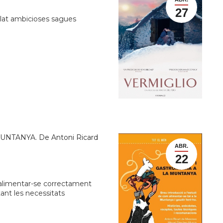
27
alat ambicioses sagues
NTANYA. De Antoni Ricard
ABR.
22
r alimentar-se correctament
ant les necessitats
…