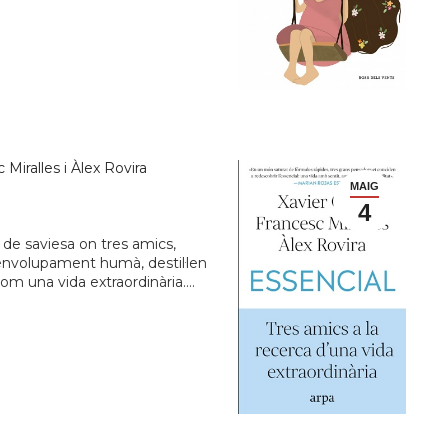
Miralles i Àlex Rovira
MAIG
4
t de saviesa on tres amics,
nvolupament humà, destil·len
om una vida extraordinària….