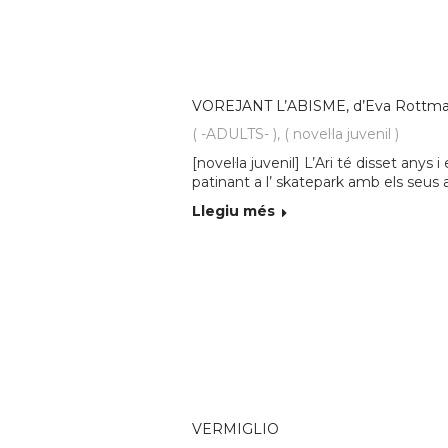
VOREJANT L’ABISME, d’Eva Rottm
( -ADULTS- )
,
( novel·la juvenil )
[novel·la juvenil] L’Ari té disset anys 
patinant a l’ skatepark amb els seus
Llegiu més
VERMIGLIO