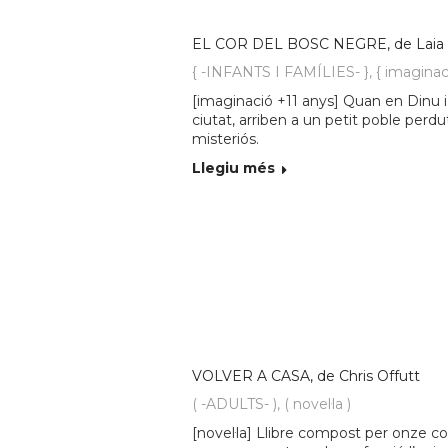
EL COR DEL BOSC NEGRE, de Laia
{ -INFANTS I FAMÍLIES- }
,
{ imaginac
[imaginació +11 anys] Quan en Dinu i 
ciutat, arriben a un petit poble perdu
misteriós.
Llegiu més
VOLVER A CASA, de Chris Offutt
( -ADULTS- )
,
( novel·la )
[novel·la] Llibre compost per onze con