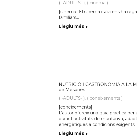
( -ADULTS- )
,
( cinema )
[cinema] El cinema italià ens ha reg
familiars…
Llegiu més
NUTRICIÓ I GASTRONOMIA A LA MU
de Mesones
( -ADULTS- )
,
( coneixements )
[coneixements]
L’autor ofereix una guia pràctica pe
durant activitats de muntanya, adapt
energètiques a condicions exigents
Llegiu més