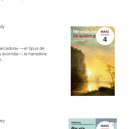
ly
MAIG
4
arcadora» —el tipus de
 avorrida—, la narradora
a…
ney
MAIG