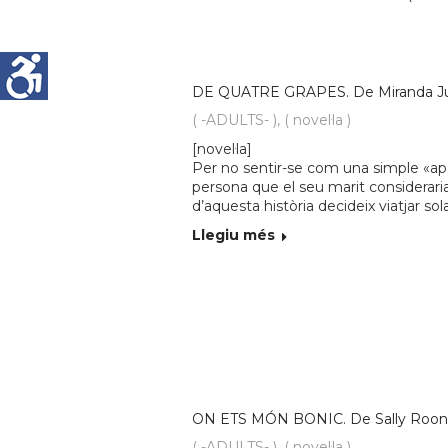
DE QUATRE GRAPES. De Miranda Ju
( -ADULTS- )
,
( novel·la )
[novel·la]
Per no sentir-se com una simple «ap
persona que el seu marit consideraria
d’aquesta història decideix viatjar sol
Llegiu més
ON ETS MÓN BONIC. De Sally Roo
( -ADULTS- )
,
( novel·la )