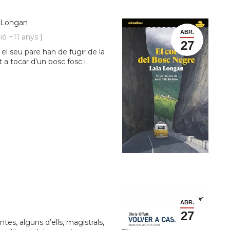
 Longan
ABR.
ió +11 anys }
27
el seu pare han de fugir de la
t a tocar d’un bosc fosc i
ABR.
27
tes, alguns d’ells, magistrals,