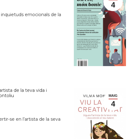
4
es inquietuds emocionals de la
ista de la teva vida i
ontoliu
MAIG
4
rtir-se en l’artista de la seva