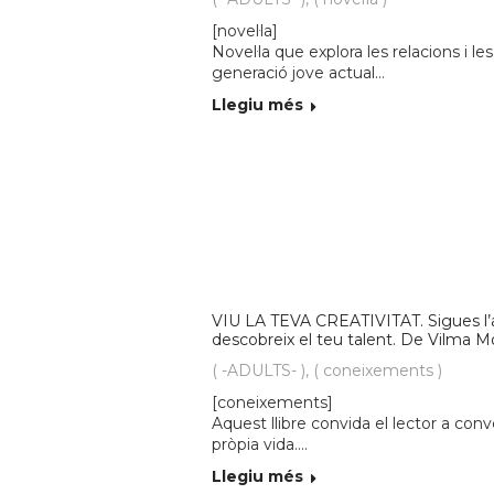
[novel·la]
Novel·la que explora les relacions i l
generació jove actual…
Llegiu més
VIU LA TEVA CREATIVITAT. Sigues l’art
descobreix el teu talent. De Vilma M
( -ADULTS- )
,
( coneixements )
[coneixements]
Aquest llibre convida el lector a conve
pròpia vida….
Llegiu més