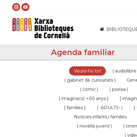
Instagram
YouTube
page
page
opens
opens
BIBLIOTEQU
in
in
new
new
Agenda familiar
window
window
Veure-ho tot
( audiollibre
( gabinet de curiositats )
Gene
( còmic )
( poesia )
{ imaginació +00 anys }
{ imagin
{ famílies }
( -ADULTS- )
{
Notícies infants i familíes
( novel·la juvenil )
( cine
( vide