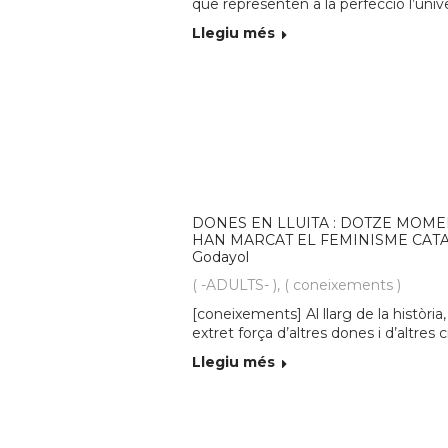
que representen a la perfecció l’univer
Llegiu més
DONES EN LLUITA : DOTZE MOME
HAN MARCAT EL FEMINISME CATALÀ
Godayol
( -ADULTS- )
,
( coneixements )
[coneixements] Al llarg de la històr
extret força d’altres dones i d’altres 
Llegiu més