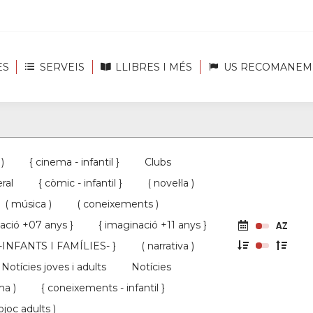
ES
SERVEIS
LLIBRES I MÉS
US RECOMANEM
 )
{ cinema - infantil }
Clubs
ral
{ còmic - infantil }
( novel·la )
( música )
( coneixements )
ació +07 anys }
{ imaginació +11 anys }
 -INFANTS I FAMÍLIES- }
( narrativa )
Notícies joves i adults
Notícies
ma )
{ coneixements - infantil }
ojoc adults )