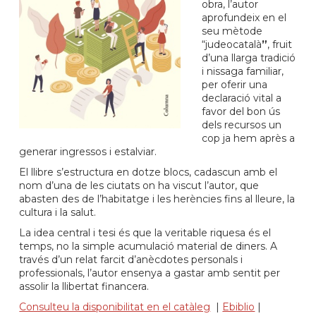
obra, l’autor
aprofundeix en el
seu mètode
“judeocatalà
”
, fruit
d’una llarga tradició
i nissaga familiar,
per oferir una
declaració vital a
favor del bon ús
dels recursos un
cop ja hem après a
generar ingressos i estalviar.
El llibre s’estructura en dotze blocs, cadascun amb el
nom d’una de les ciutats on ha viscut l’autor, que
abasten des de l’habitatge i les herències fins al lleure, la
cultura i la salut.
La idea central i tesi és que la veritable riquesa és el
temps, no la simple acumulació material de diners. A
través d’un relat farcit d’anècdotes personals i
professionals, l’autor ensenya a gastar amb sentit per
assolir la llibertat financera.
Consulteu la disponibilitat en el catàleg
|
Ebiblio
|