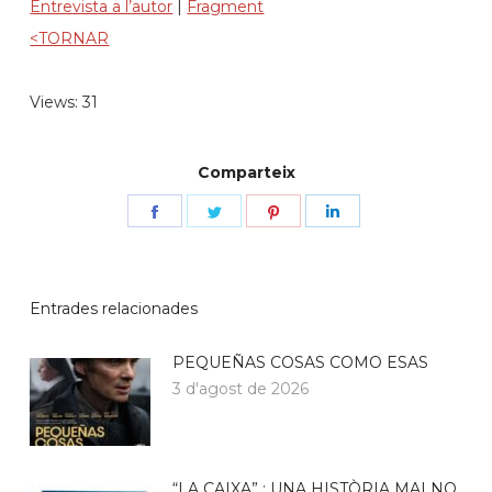
Entrevista a l’autor
|
Fragment
<TORNAR
Views: 31
Comparteix
Share
Share
Share
Share
on
on
on
on
Facebook
Twitter
Pinterest
LinkedIn
Entrades relacionades
PEQUEÑAS COSAS COMO ESAS
3 d'agost de 2026
“LA CAIXA” : UNA HISTÒRIA MAI NO