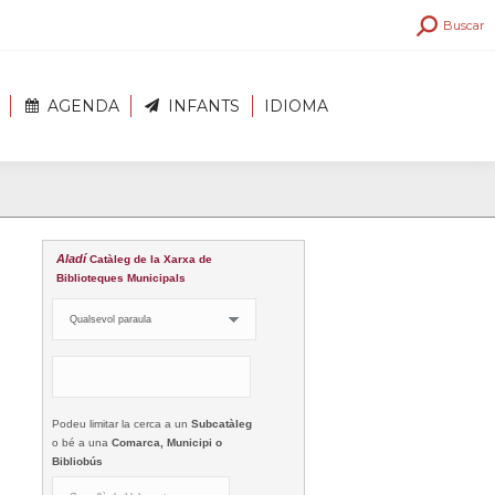
Search:
Buscar
AGENDA
INFANTS
IDIOMA
Aladí
Catàleg de la Xarxa de
Biblioteques Municipals
Podeu limitar la cerca a un
Subcatàleg
o bé a una
Comarca, Municipi o
Bibliobús