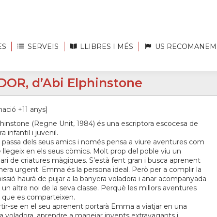
ES
SERVEIS
LLIBRES I MÉS
US RECOMANEM
R, d’Abi Elphinstone
nació +11 anys]
phinstone (
Regne Unit
, 1984) és una escriptora
escocesa
de
ra infantil i juvenil.
assa dels seus amics i només pensa a viure aventures com
 llegeix en els seus còmics. Molt prop del poble viu un
nari de criatures màgiques. S’està fent gran i busca aprenent
era urgent. Emma és la persona ideal. Però per a complir la
issió haurà de pujar a la banyera voladora i anar acompanyada
 un altre noi de la seva classe. Perquè les millors aventures
s que es comparteixen.
tir-se en el seu aprenent portarà Emma a viatjar en una
a voladora, aprendre a manejar invents extravagants i