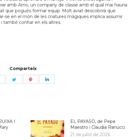
borar amb Arno, un company de classe amb el qual mai hauria
at que pogués formar equip. Molt aviat descobrirà que
ar-se en el món de les criatures màgiques implica assumir
 i també confiar en els altres.
Comparteix
Share
Share
Share
Share
on
on
on
on
Facebook
Twitter
Pinterest
LinkedIn
UIXA I
EL PAYASO, de Pepe
Mary
Maestro i Claudia Ranucci
21 de juliol de 2026