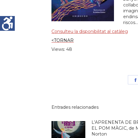
col·la
imagin
endins
riscos…
Consulteu la disponibilitat al catàleg
<TORNAR
Views: 48
Entrades relacionades
L’APRENENTA DE BR
EL POM MÀGIC, de 
Norton