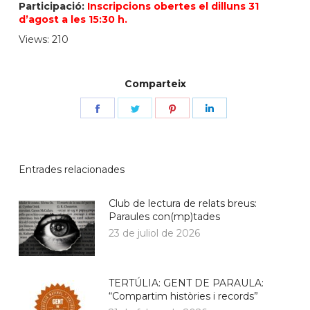
Participació:
Inscripcions obertes el dilluns 31
d’agost a les 15:30 h.
Views: 210
Comparteix
Share
Share
Share
Share
on
on
on
on
Facebook
Twitter
Pinterest
LinkedIn
Entrades relacionades
Club de lectura de relats breus:
Paraules con(mp)tades
23 de juliol de 2026
TERTÚLIA: GENT DE PARAULA:
“Compartim històries i records”