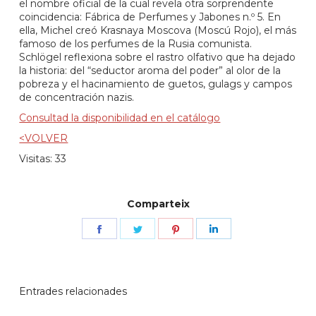
el nombre oficial de la cual revela otra sorprendente
coincidencia: Fábrica de Perfumes y Jabones n.º 5. En
ella, Michel creó Krasnaya Moscova (Moscú Rojo), el más
famoso de los perfumes de la Rusia comunista.
Schlögel reflexiona sobre el rastro olfativo que ha dejado
la historia: del “seductor aroma del poder” al olor de la
pobreza y el hacinamiento de guetos, gulags y campos
de concentración nazis.
Consultad la disponibilidad en el catálogo
<VOLVER
Visitas: 33
Comparteix
Share
Share
Share
Share
on
on
on
on
Facebook
Twitter
Pinterest
LinkedIn
Entrades relacionades