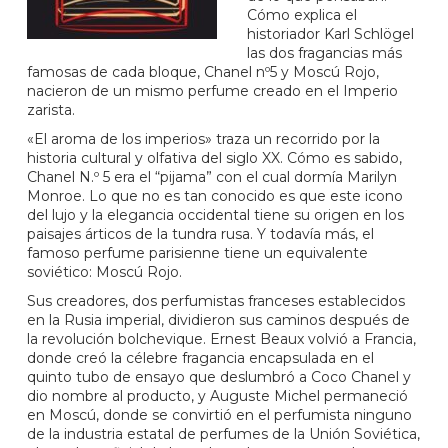
Cómo explica el
historiador Karl Schlögel
las dos fragancias más
famosas de cada bloque, Chanel nº5 y Moscú Rojo,
nacieron de un mismo perfume creado en el Imperio
zarista.
«El aroma de los imperios» traza un recorrido por la
historia cultural y olfativa del siglo XX. Cómo es sabido,
Chanel N.º 5 era el “pijama” con el cual dormía Marilyn
Monroe. Lo que no es tan conocido es que este icono
del lujo y la elegancia occidental tiene su origen en los
paisajes árticos de la tundra rusa. Y todavía más, el
famoso perfume parisienne tiene un equivalente
soviético: Moscú Rojo.
Sus creadores, dos perfumistas franceses establecidos
en la Rusia imperial, dividieron sus caminos después de
la revolución bolchevique. Ernest Beaux volvió a Francia,
donde creó la célebre fragancia encapsulada en el
quinto tubo de ensayo que deslumbró a Coco Chanel y
dio nombre al producto, y Auguste Michel permaneció
en Moscú, donde se convirtió en el perfumista ninguno
de la industria estatal de perfumes de la Unión Soviética,