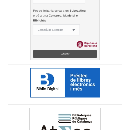
Podeu limitar la cerca a un
Subcatàleg
o bé a una
Comarca, Municipi o
Bibliobús