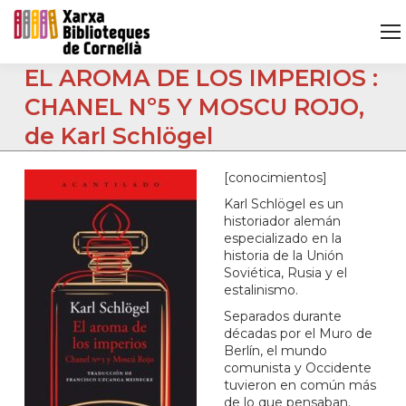
EL AROMA DE LOS IMPERIOS :
CHANEL Nº5 Y MOSCU ROJO,
de Karl Schlögel
[conocimientos]
Karl Schlögel es un
historiador alemán
especializado en la
historia de la Unión
Soviética, Rusia y el
estalinismo.
Separados durante
décadas por el Muro de
Berlín, el mundo
comunista y Occidente
tuvieron en común más
de lo que pensaban.