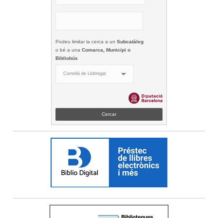
Podeu limitar la cerca a un
Subcatàleg
o bé a una
Comarca, Municipi o
Bibliobús