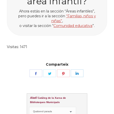
área infantil?
Ahora estás en la sección “Áreas infantiles”,
pero puedes ir a la sección
“Familias, niños y
niñas”
,
o visitar la sección “
Comunidad educativa
”.
Visitas: 1471
Comparteix
Share
Share
Share
Share
on
on
on
on
Facebook
Twitter
Pinterest
LinkedIn
Aladí
Catàleg de la Xarxa de
Biblioteques Municipals