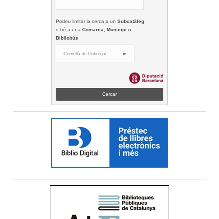
Podeu limitar la cerca a un
Subcatàleg
o bé a una
Comarca, Municipi o
Bibliobús