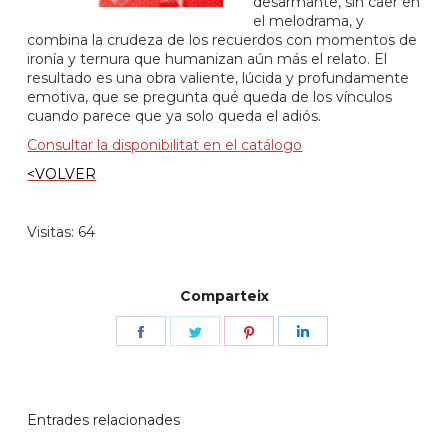
desarmante, sin caer en
el melodrama, y
combina la crudeza de los recuerdos con momentos de
ironía y ternura que humanizan aún más el relato. El
resultado es una obra valiente, lúcida y profundamente
emotiva, que se pregunta qué queda de los vínculos
cuando parece que ya solo queda el adiós.
Consultar la disponibilitat en el catálogo
<VOLVER
Visitas: 64
Comparteix
Share
Share
Share
Share
on
on
on
on
Facebook
Twitter
Pinterest
LinkedIn
Entrades relacionades