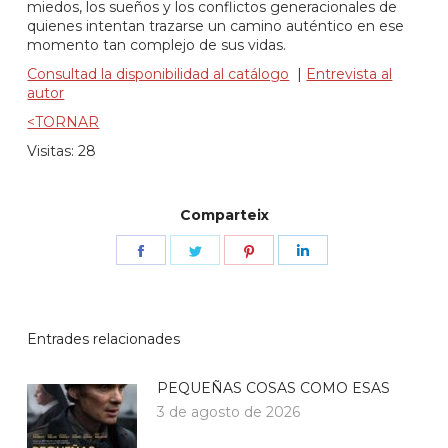
miedos, los sueños y los conflictos generacionales de
quienes intentan trazarse un camino auténtico en ese
momento tan complejo de sus vidas.
Consultad la disponibilidad al catálogo
|
Entrevista al
autor
<TORNAR
Visitas: 28
Comparteix
Share
Share
Share
Share
on
on
on
on
Facebook
Twitter
Pinterest
LinkedIn
Entrades relacionades
PEQUEÑAS COSAS COMO ESAS
3 de agosto de 2026