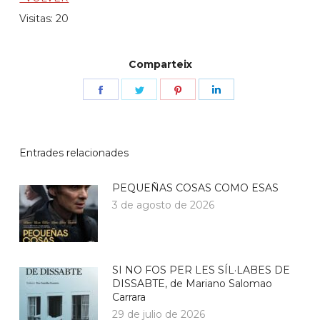
Visitas: 20
Comparteix
Share
Share
Share
Share
on
on
on
on
Facebook
Twitter
Pinterest
LinkedIn
Entrades relacionades
PEQUEÑAS COSAS COMO ESAS
3 de agosto de 2026
SI NO FOS PER LES SÍL·LABES DE
DISSABTE, de Mariano Salomao
Carrara
29 de julio de 2026