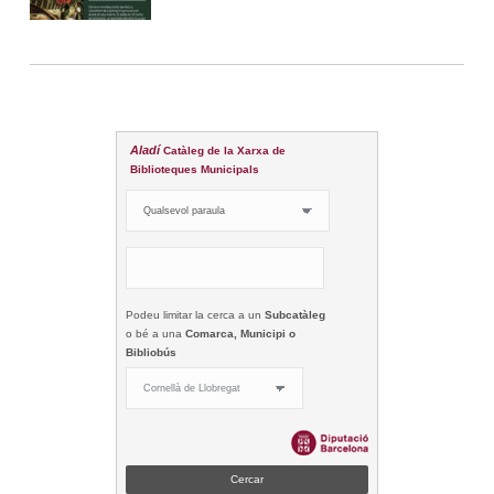
Aladí
Catàleg de la Xarxa de
Biblioteques Municipals
Podeu limitar la cerca a un
Subcatàleg
o bé a una
Comarca, Municipi o
Bibliobús