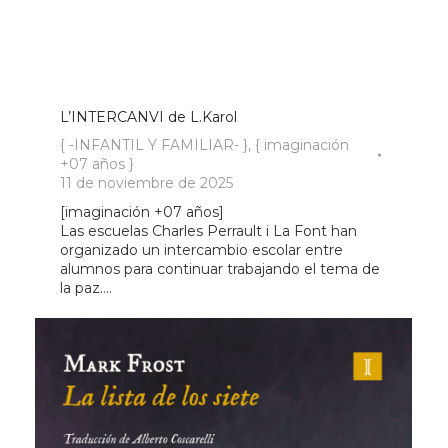
L’INTERCANVI de L.Karol
{ -INFANTIL Y FAMILIAR- }
,
{ imaginación
+07 años }
11 de noviembre de 2025
[imaginación +07 años]
Las escuelas Charles Perrault i La Font han
organizado un intercambio escolar entre
alumnos para continuar trabajando el tema de
la paz….