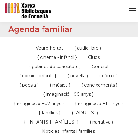
Agenda familiar
Veure-ho tot
( audiollibre )
{ cinema - infantil }
Clubs
( gabinet de curiositats )
General
{ còmic - infantil }
( novel·la )
( còmic )
( poesia )
( música )
( coneixements )
{ imaginació +00 anys }
{ imaginació +07 anys }
{ imaginació +11 anys }
{ famílies }
( -ADULTS- )
{ -INFANTS I FAMÍLIES- }
( narrativa )
Notícies infants i familíes