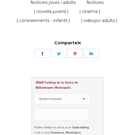
Notícies joves i adults
Notícies
( novel·la juvenil )
( cinema )
{ coneixements - infantil }
( videojoc adults )
Comparteix
Share
Share
Share
Share
on
on
on
on
Facebook
Twitter
Pinterest
LinkedIn
Aladí
Catàleg de la Xarxa de
Biblioteques Municipals
Podeu limitar la cerca a un
Subcatàleg
o bé a una
Comarca, Municipi o