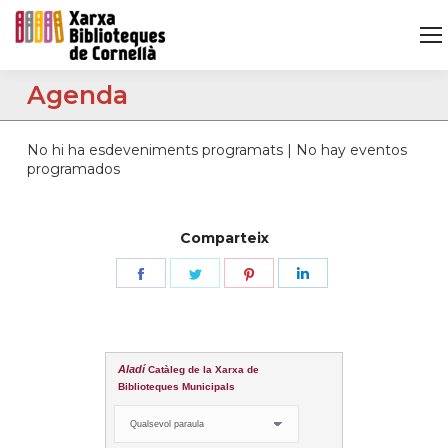
Agenda
No hi ha esdeveniments programats | No hay eventos
programados
Comparteix
Share
Share
Share
Share
on
on
on
on
Facebook
Twitter
Pinterest
LinkedIn
Aladí
Catàleg de la Xarxa de
Biblioteques Municipals