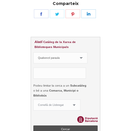
Comparteix
Share
Share
Share
Share
on
on
on
on
Facebook
Twitter
Pinterest
LinkedIn
Aladí
Catàleg de la Xarxa de
Biblioteques Municipals
Podeu limitar la cerca a un
Subcatàleg
o bé a una
Comarca, Municipi o
Bibliobús