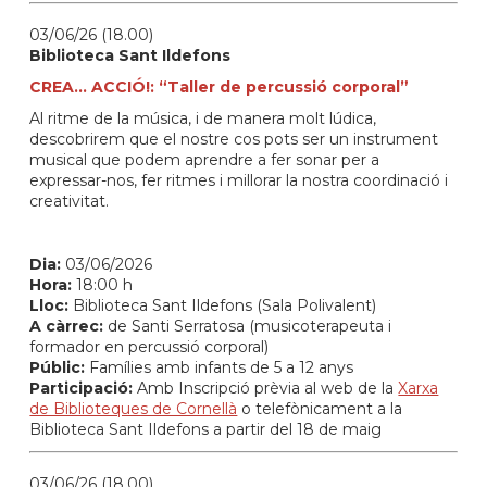
03/06/26 (18.00)
Biblioteca Sant Ildefons
CREA... ACCIÓ!: “Taller de percussió corporal”
Al ritme de la música, i de manera molt lúdica,
descobrirem que el nostre cos pots ser un instrument
musical que podem aprendre a fer sonar per a
expressar-nos, fer ritmes i millorar la nostra coordinació i
creativitat.
Dia:
03/06/2026
Hora:
18:00 h
Lloc:
Biblioteca Sant Ildefons (Sala Polivalent)
A càrrec:
de Santi Serratosa (musicoterapeuta i
formador en percussió corporal)
Públic:
Famílies amb infants de 5 a 12 anys
Participació:
Amb Inscripció prèvia al web de la
Xarxa
de Biblioteques de Cornellà
o telefònicament a la
Biblioteca Sant Ildefons a partir del 18 de maig
03/06/26 (18.00)